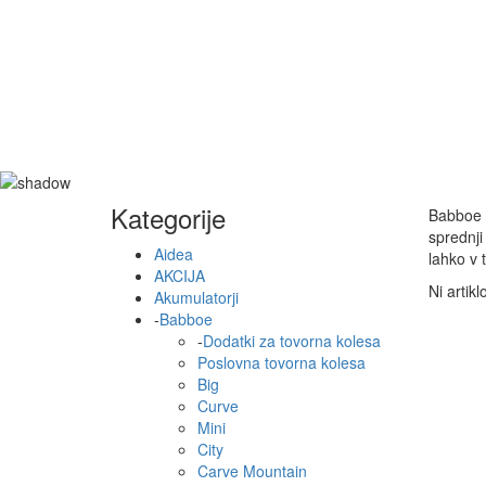
Kategorije
Babboe D
sprednji
Aidea
lahko v 
AKCIJA
Ni artikl
Akumulatorji
-
Babboe
-
Dodatki za tovorna kolesa
Poslovna tovorna kolesa
Big
Curve
Mini
City
Carve Mountain