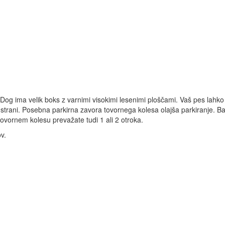
og ima velik boks z varnimi visokimi lesenimi ploščami. Vaš pes lahko 
 strani. Posebna parkirna zavora tovornega kolesa olajša parkiranje. Ba
tovornem kolesu prevažate tudi 1 ali 2 otroka.
ov.