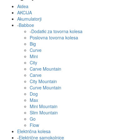
Aidea
AKCIJA
Akumulatorji
-
Babboe
-
Dodatki za tovorna kolesa
Poslovna tovorna kolesa
Big
Curve
Mini
City
Carve Mountain
Carve
City Mountain
Curve Mountain
Dog
Max
Mini Mountain
Slim Mountain
Go
Flow
Električna kolesa
-
Električne samokolnice