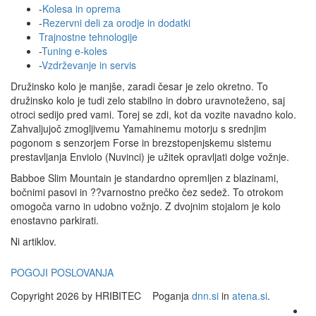
-
Kolesa in oprema
-
Rezervni deli za orodje in dodatki
Trajnostne tehnologije
-
Tuning e-koles
-
Vzdrževanje in servis
Družinsko kolo je manjše, zaradi česar je zelo okretno. To
družinsko kolo je tudi zelo stabilno in dobro uravnoteženo, saj
otroci sedijo pred vami. Torej se zdi, kot da vozite navadno kolo.
Zahvaljujoč zmogljivemu Yamahinemu motorju s srednjim
pogonom s senzorjem Forse in brezstopenjskemu sistemu
prestavljanja Enviolo (Nuvinci) je užitek opravljati dolge vožnje.
Babboe Slim Mountain je standardno opremljen z blazinami,
bočnimi pasovi in ??varnostno prečko čez sedež. To otrokom
omogoča varno in udobno vožnjo. Z dvojnim stojalom je kolo
enostavno parkirati.
Ni artiklov.
POGOJI POSLOVANJA
Copyright 2026 by HRIBITEC
Poganja
dnn.si
in
atena.si
.