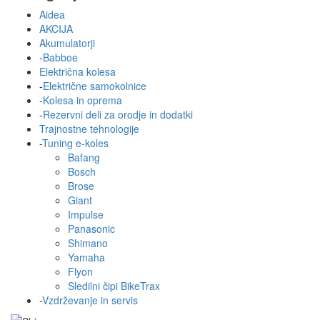
Aidea
AKCIJA
Akumulatorji
-
Babboe
Električna kolesa
-
Električne samokolnice
-
Kolesa in oprema
-
Rezervni deli za orodje in dodatki
Trajnostne tehnologije
-
Tuning e-koles
Bafang
Bosch
Brose
Giant
Impulse
Panasonic
Shimano
Yamaha
Flyon
Sledilni čipi BikeTrax
-
Vzdrževanje in servis