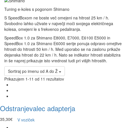
Tuning e-koles s pogonom Shimano
S SpeedBoxom ne boste več omejeni na hitrost 25 km / h.
Svobodno lahko uživate v največji moči svojega električnega
kolesa, omejeni le s frekvenco pedaliranja.
SpeedBox 1.0 za Shimano E8000, E7000, E6100 E5000 in
SpeedBox 1.0 za Shimano E6000 serije ponuja odpravo omejitve
hitrosti do hitrosti 50 km / h. Med uporabo se na zaslonu prikaže
dejanska hitrost do 22 km / h. Nato se indikator hitrosti stabilizira
in še naprej prikazuje isto vrednost tudi pri višjih hitrostih.
Sortiraj po imenu od A do Ž
Prikazujem 1-11 od 11 rezultatov
Odstranjevalec adapterja
35,30€
V voziček