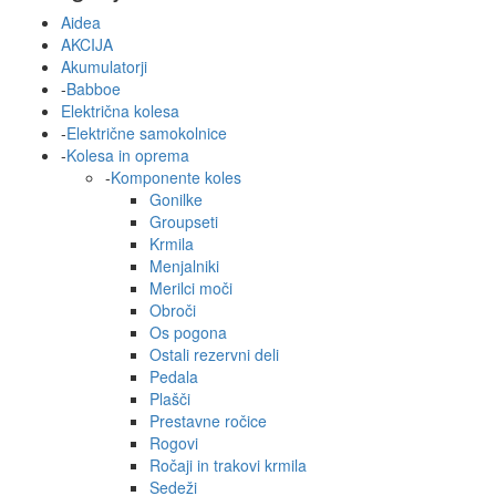
Aidea
AKCIJA
Akumulatorji
-
Babboe
Električna kolesa
-
Električne samokolnice
-
Kolesa in oprema
-
Komponente koles
Gonilke
Groupseti
Krmila
Menjalniki
Merilci moči
Obroči
Os pogona
Ostali rezervni deli
Pedala
Plašči
Prestavne ročice
Rogovi
Ročaji in trakovi krmila
Sedeži