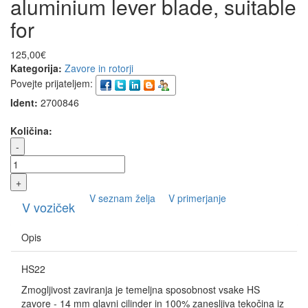
aluminium lever blade, suitable
for
125,00€
Kategorija:
Zavore in rotorji
Povejte prijateljem:
Ident:
2700846
Količina:
-
+
V seznam želja
V primerjanje
V voziček
Opis
HS22
Zmogljivost zaviranja je temeljna sposobnost vsake HS
zavore - 14 mm glavni cilinder in 100% zanesljiva tekočina iz