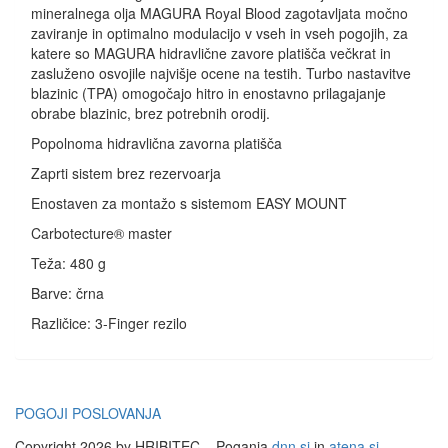
mineralnega olja MAGURA Royal Blood zagotavljata močno
zaviranje in optimalno modulacijo v vseh in vseh pogojih, za
katere so MAGURA hidravlične zavore platišča večkrat in
zasluženo osvojile najvišje ocene na testih. Turbo nastavitve
blazinic (TPA) omogočajo hitro in enostavno prilagajanje
obrabe blazinic, brez potrebnih orodij.
Popolnoma hidravlična zavorna platišča
Zaprti sistem brez rezervoarja
Enostaven za montažo s sistemom EASY MOUNT
Carbotecture® master
Teža: 480 g
Barve: črna
Različice: 3-Finger rezilo
POGOJI POSLOVANJA
Copyright 2026 by HRIBITEC
Poganja
dnn.si
in
atena.si
.