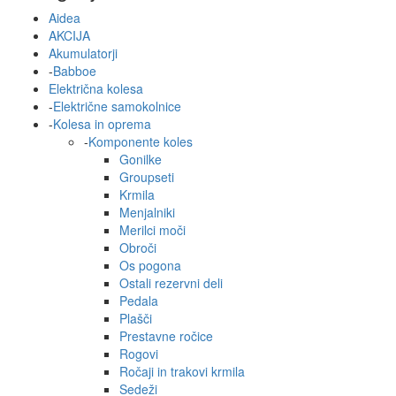
Aidea
AKCIJA
Akumulatorji
-
Babboe
Električna kolesa
-
Električne samokolnice
-
Kolesa in oprema
-
Komponente koles
Gonilke
Groupseti
Krmila
Menjalniki
Merilci moči
Obroči
Os pogona
Ostali rezervni deli
Pedala
Plašči
Prestavne ročice
Rogovi
Ročaji in trakovi krmila
Sedeži