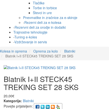
Tlačilke
Torbe in torbice
Števci in ure
Pnevmatike in zračnice za e-skiroje
-
Rezerni deli za e-kolesa
-
Rezervni deli za orodje in dodatki
Trajnostne tehnologije
-
Tuning e-koles
-
Vzdrževanje in servis
Kolesa in oprema
Oprema za kolo
Blatniki
Blatnik I+II STECK45 TREKING SET 28 SKS
Blatnik I+II STECK45
TREKING SET 28 SKS
20,00€
Kategorija:
Blatniki
Povejte prijateljem: