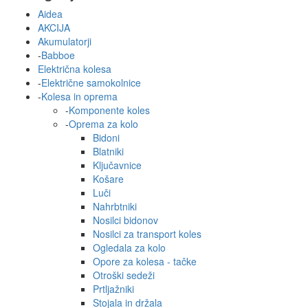
Aidea
AKCIJA
Akumulatorji
-
Babboe
Električna kolesa
-
Električne samokolnice
-
Kolesa in oprema
-
Komponente koles
-
Oprema za kolo
Bidoni
Blatniki
Ključavnice
Košare
Luči
Nahrbtniki
Nosilci bidonov
Nosilci za transport koles
Ogledala za kolo
Opore za kolesa - tačke
Otroški sedeži
Prtljažniki
Stojala in držala