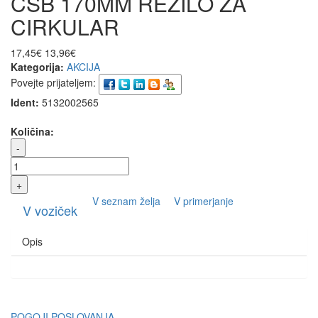
CSB 170MM REZILO ZA
CIRKULAR
17,45€
13,96€
Kategorija:
AKCIJA
Povejte prijateljem:
Ident:
5132002565
Količina:
-
+
V seznam želja
V primerjanje
V voziček
Opis
POGOJI POSLOVANJA